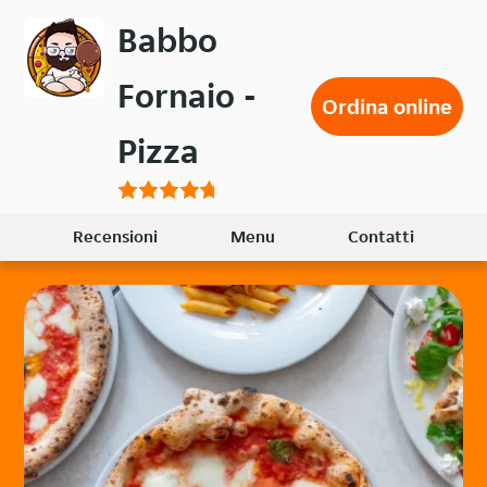
Passa
Babbo
al
contenuto
Fornaio -
principale
Ordina online
Pizza
Recensioni
Menu
Contatti